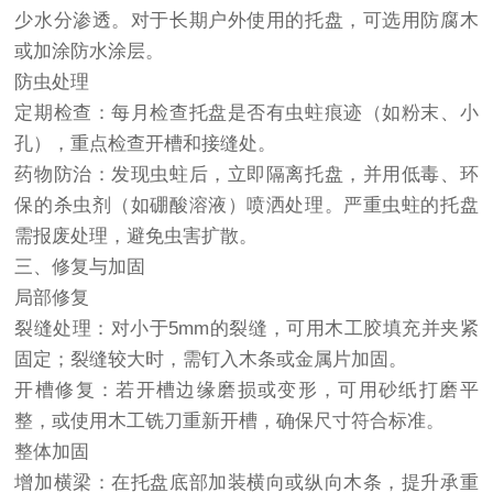
少水分渗透。对于长期户外使用的托盘，可选用防腐木
或加涂防水涂层。
防虫处理
定期检查：每月检查托盘是否有虫蛀痕迹（如粉末、小
孔），重点检查开槽和接缝处。
药物防治：发现虫蛀后，立即隔离托盘，并用低毒、环
保的杀虫剂（如硼酸溶液）喷洒处理。严重虫蛀的托盘
需报废处理，避免虫害扩散。
三、修复与加固
局部修复
裂缝处理：对小于5mm的裂缝，可用木工胶填充并夹紧
固定；裂缝较大时，需钉入木条或金属片加固。
开槽修复：若开槽边缘磨损或变形，可用砂纸打磨平
整，或使用木工铣刀重新开槽，确保尺寸符合标准。
整体加固
增加横梁：在托盘底部加装横向或纵向木条，提升承重