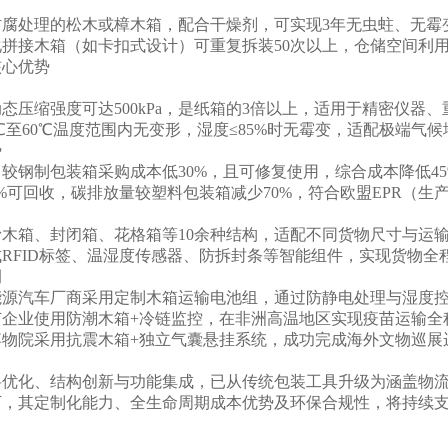
防腐处理的松木或樟木箱，配合干燥剂，可实现3年无虫蛀、无霉
拼接木箱（如卡扣式设计）可重复拆装50次以上，仓储空间利用
核心优势
态压缩强度可达500kPa，是纸箱的3倍以上，适用于精密仪器
0℃至60℃温度范围内无变形，湿度≤85%时无霉变，适配极端气
势
较钢制包装箱采购成本低30%，且可修复使用，综合成本降低45
0%可回收，碳排放量较塑料包装箱减少70%，符合欧盟EPR（
木箱、封闭箱、花格箱等10余种结构，适配不同货物尺寸与运
RFID标签、温湿度传感器、防拆封条等智能组件，实现货物全
例
源汽车厂商采用定制木箱运输电池组，通过防静电处理与湿度控制，
企业使用防潮木箱+冷链监控，在非洲高温地区实现疫苗运输全程
物院采用抗震木箱+独立气囊悬挂系统，成功完成海外文物巡展
优化、结构创新与功能集成，已从传统包装工具升级为涵盖物流
下，其定制化能力、全生命周期成本优势及环保合规性，将持续