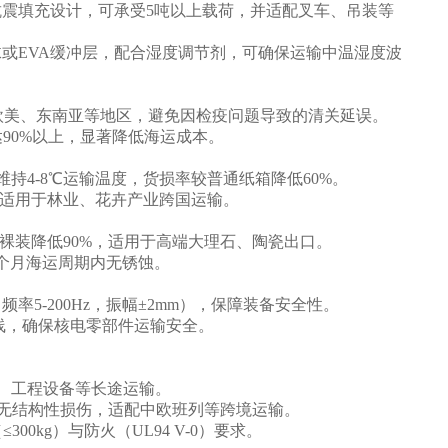
震填充设计，可承受5吨以上载荷，并适配叉车、吊装等
或EVA缓冲层，配合湿度调节剂，可确保运输中温湿度波
至欧美、东南亚等地区，避免因检疫问题导致的清关延误。
达90%以上，显著降低海运成本。
持4-8℃运输温度，货损率较普通纸箱降低60%。
，适用于林业、花卉产业跨国运输。
裸装降低90%，适用于高端大理石、陶瓷出口。
个月海运周期内无锈蚀。
率5-200Hz，振幅±2mm），保障装备安全性。
线，确保核电零部件运输安全。
件、工程设备等长途运输。
处跌落无结构性损伤，适配中欧班列等跨境运输。
00kg）与防火（UL94 V-0）要求。