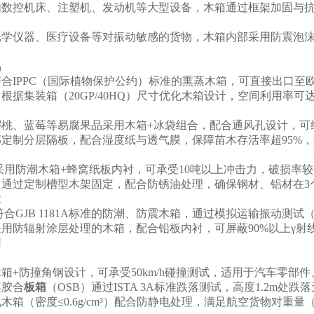
如数控机床、注塑机、发动机等大型设备，木箱通过框架加固与抗
学仪器、医疗设备等对振动敏感的货物，木箱内部采用防震泡沫
易
合IPPC（国际植物保护公约）标准的熏蒸木箱，可直接出口
根据集装箱（20GP/40HQ）尺寸优化木箱设计，空间利用率可
桃、蓝莓等易腐果品采用木箱+冰袋组合，配合通风孔设计，可维
定制分层隔板，配合湿度纸与透气膜，保障苗木存活率超95%
采用防潮木箱+蜂窝纸板内衬，可承受10吨以上冲击力，破损率较
：通过定制槽型木架固定，配合防锈油处理，确保钢材、铝材在3
业
合GJB 1181A标准的防潮、防震木箱，通过模拟运输振动测试（频
用防辐射涂层处理的木箱，配合铅板内衬，可屏蔽90%以上γ射
用
箱+防撞角钢设计，可承受50km/h碰撞测试，适用于汽车零部
蒸胶合
板箱
（OSB）通过ISTA 3A标准跌落测试，高度1.2m
箱（密度≤0.6g/cm³）配合防静电处理，满足航空货物对重量（≤3