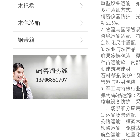
重型设备运输：
木托盘
多种装卸方式。
精密仪器防护：光
木包装箱
动≤±5%。
2. 物流与国际贸
跨境运输适配：符
钢带箱
定制化尺寸适配：
3. 农业与农产品
鲜果冷链包装：樱
种苗运输箱：内部
4. 建筑与建材
咨询热线
石材/瓷砖防护：
13706851707
管道与型材包装
5. 军工与特殊行
弹药/军品运输：符
核电设备防护：采
二、场景细分应
1. 运输场景适配
公路运输：框架木
铁路运输：免熏
航空运输：轻量化木